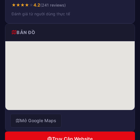
★
★
★
★
★
4.2
(241 reviews)
Đánh giá từ người dùng thực tế
BẢN ĐỒ
Mở Google Maps
Truy Cập Website