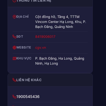
THÔNG TIN LIÊN HỆ
ĐỊA CHỈ
Cột đồng hồ, Tầng 4, TTTM
Vincom Center Hạ Long, Khu, P.
Bạch Đằng, Quảng Ninh
SĐT
8419006017
WEBSITE
cgv.vn
KHU VỰC
P. Bạch Đằng, Ha Long, Quảng
Ninh, Hạ Long
LIÊN HỆ KHÁC
1900545436