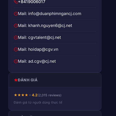
+8419006017
Mail: info@duanphimngancj.com
Mail: khanh.nguyen6@cj.net
Mail: cgvtalent@cj.net
Mail: hoidap@cgv.vn
Mail: ad.cgv@cj.net
ĐÁNH GIÁ
★
★
★
★
★
4.2
(2,015 reviews)
Đánh giá từ người dùng thực tế