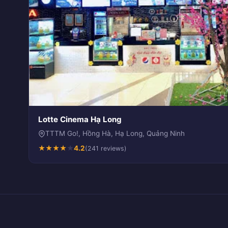
Lotte Cinema Hạ Long
TTTM Go!, Hồng Hà, Hạ Long, Quảng Ninh
★
★
★
★
★
4.2
(241 reviews)