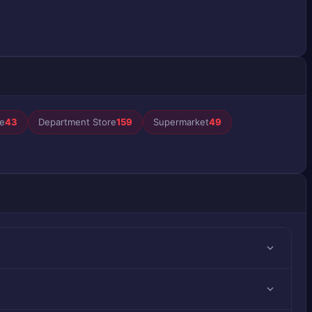
e
43
Department Store
159
Supermarket
49