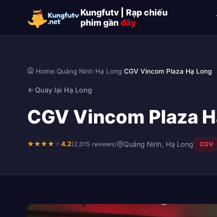
Kungfutv | Rạp chiếu
phim gần
đây
Home
/
Quảng Ninh
/
Hạ Long
/
CGV Vincom Plaza Hạ Long
Quay lại Hạ Long
CGV Vincom Plaza Hạ
★
★
★
★
★
4.2
Quảng Ninh, Hạ Long
(2,015 reviews)
CGV