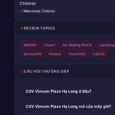
Children
Welcomes Children
REVIEW TOPICS
Mall
143
Clean
7
Ice Skating Rink
13
Landscap
Service
105
Prices
3
Floors
140
Cafe
35
CÂU HỎI THƯỜNG GẶP
CGV Vincom Plaza Hạ Long ở đâu?
CGV Vincom Plaza Hạ Long mở cửa mấy giờ?