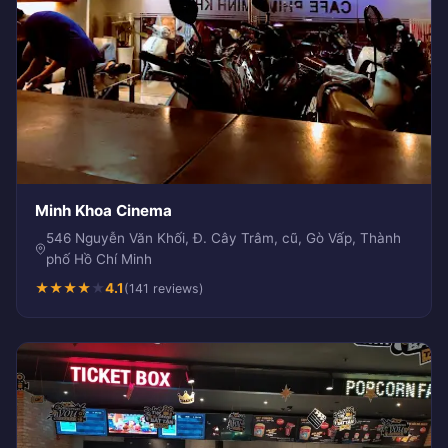
Minh Khoa Cinema
546 Nguyễn Văn Khối, Đ. Cây Trâm, cũ, Gò Vấp, Thành
phố Hồ Chí Minh
★
★
★
★
★
4.1
(141 reviews)