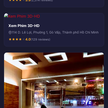
★
★
★
★
★
3.9
(2,574 reviews)
Xem Phim 3D-HD
114 D. Lê Lợi, Phường 1, Gò Vấp, Thành phố Hồ Chí Minh
★
★
★
★
★
4.0
(129 reviews)