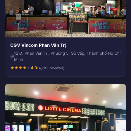
CGV Vincom Phan Văn Trị
12 Đ. Phan Văn Trị, Phường 5, Gò Vấp, Thành phố Hồ Chí
Minh
★
★
★
★
★
4.3
(4,783 reviews)