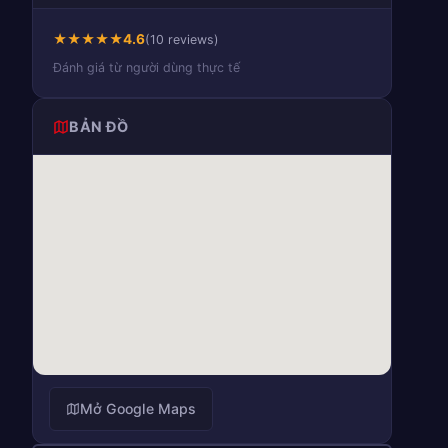
★
★
★
★
★
4.6
(10 reviews)
Đánh giá từ người dùng thực tế
BẢN ĐỒ
Mở Google Maps