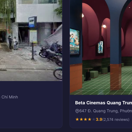
 Chí Minh
Beta Cinemas Quang Tru
647 Đ. Quang Trung, Phườn
★
★
★
★
★
3.9
(2,574 reviews)