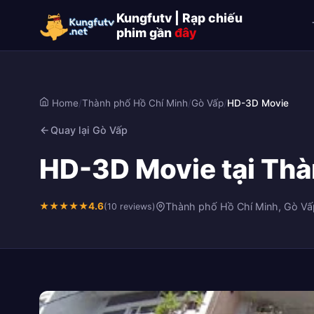
Kungfutv | Rạp chiếu
phim gần
đây
Home
/
Thành phố Hồ Chí Minh
/
Gò Vấp
/
HD-3D Movie
Quay lại Gò Vấp
HD-3D Movie tại Thà
★
★
★
★
★
4.6
Thành phố Hồ Chí Minh, Gò Vấ
(10 reviews)