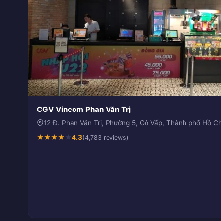
CGV Vincom Phan Văn Trị
12 Đ. Phan Văn Trị, Phường 5, Gò Vấp, Thành phố Hồ Ch
★
★
★
★
★
4.3
(4,783 reviews)