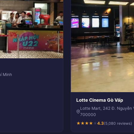
í Minh
Lotte Cinema Gò Vấp
Lotte Mart, 242 Đ. Nguyễn
700000
★
★
★
★
★
4.3
(5,080 reviews)