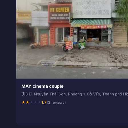
MAY cinema couple
8 Đ. Nguyễn Thái Sơn, Phường 1, Gò Vấp, Thành phố Hồ
★
★
★
★
★
1.7
(3 reviews)