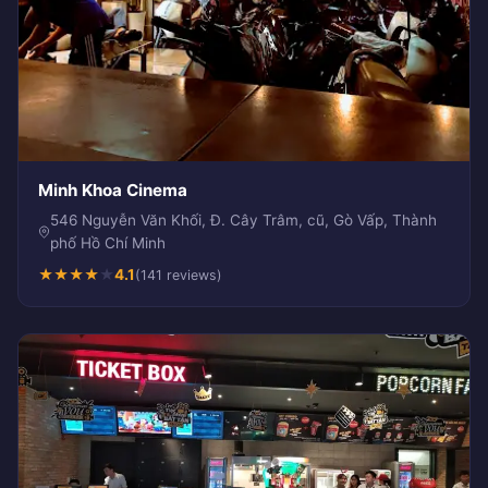
Minh Khoa Cinema
546 Nguyễn Văn Khối, Đ. Cây Trâm, cũ, Gò Vấp, Thành
phố Hồ Chí Minh
★
★
★
★
★
4.1
(141 reviews)