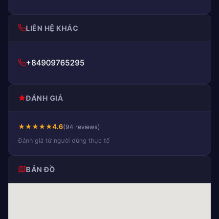
LIÊN HỆ KHÁC
+84909765295
ĐÁNH GIÁ
★
★
★
★
★
4.6
(94 reviews)
Đánh giá từ người dùng thực tế
BẢN ĐỒ