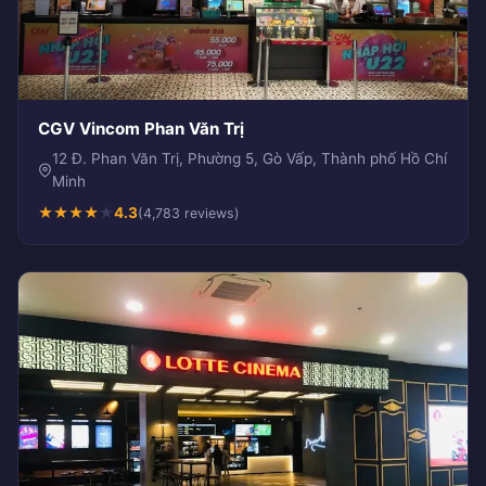
CGV Vincom Phan Văn Trị
12 Đ. Phan Văn Trị, Phường 5, Gò Vấp, Thành phố Hồ Chí
Minh
★
★
★
★
★
4.3
(4,783 reviews)