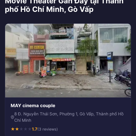
Movie Theater Gần Đây tại Thành
phố Hồ Chí Minh, Gò Vấp
MAY cinema couple
8 Đ. Nguyễn Thái Sơn, Phường 1, Gò Vấp, Thành phố Hồ
Chí Minh
★
★
★
★
★
1.7
(3 reviews)