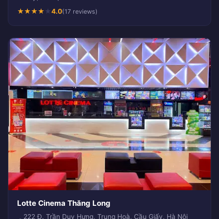
★
★
★
★
★
4.0
(17 reviews)
Lotte Cinema Thăng Long
222 Đ. Trần Duy Hưng, Trung Hoà, Cầu Giấy, Hà Nội