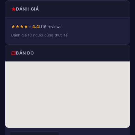
ĐÁNH GIÁ
★
★
★
★
★
4.4
(116 reviews)
Đánh giá từ người dùng thực tế
BẢN ĐỒ