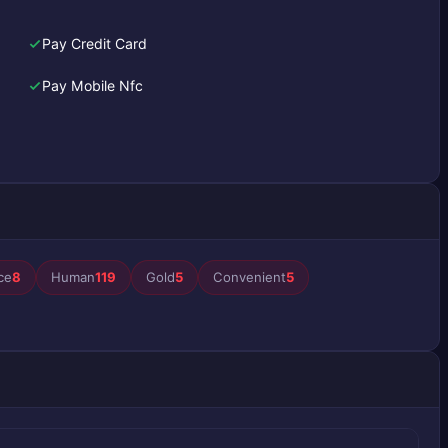
Pay Credit Card
Pay Mobile Nfc
ce
8
Human
119
Gold
5
Convenient
5