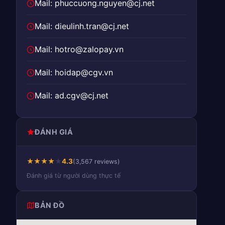
Mail: phuccuong.nguyen@cj.net
Mail: dieulinh.tran@cj.net
Mail: hotro@zalopay.vn
Mail: hoidap@cgv.vn
Mail: ad.cgv@cj.net
ĐÁNH GIÁ
★
★
★
★
★
4.3
(3,567 reviews)
Đánh giá từ người dùng thực tế
BẢN ĐỒ