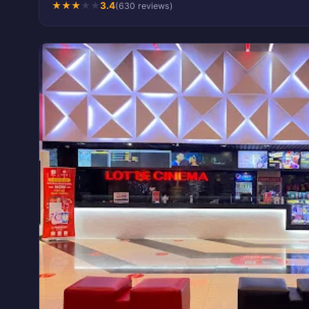
★
★
★
★
★
3.4
(630 reviews)