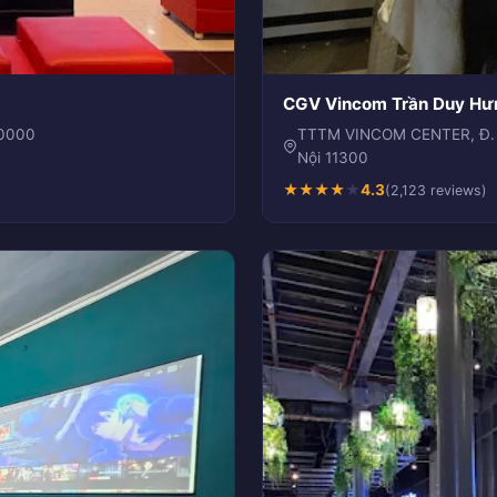
CGV Vincom Trần Duy Hư
00000
TTTM VINCOM CENTER, Đ. P
Nội 11300
★
★
★
★
★
4.3
(2,123 reviews)