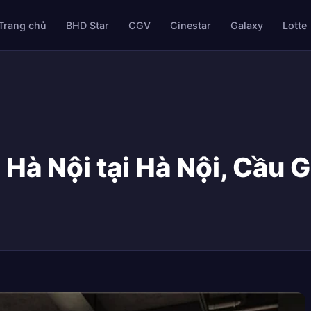
Trang chủ
BHD Star
CGV
Cinestar
Galaxy
Lotte
Hà Nội tại Hà Nội, Cầu G