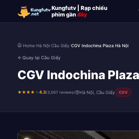
Kungfutv | Rạp chiếu
phim gần
đây
Home
/
Hà Nội
/
Cầu Giấy
/
CGV Indochina Plaza Hà Nội
Quay lại Cầu Giấy
CGV Indochina Plaza 
★
★
★
★
★
4.3
Hà Nội, Cầu Giấy
(3,567 reviews)
CGV