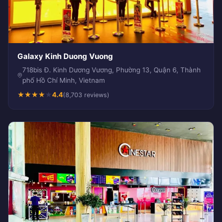
Galaxy Kinh Duong Vuong
718bis Đ. Kinh Dương Vương, Phường 13, Quận 6, Thành
phố Hồ Chí Minh, Vietnam
★
★
★
★
★
4.4
(8,703 reviews)