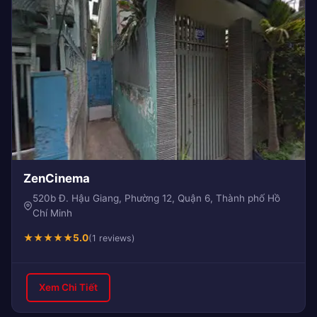
ZenCinema
520b Đ. Hậu Giang, Phường 12, Quận 6, Thành phố Hồ
Chí Minh
★
★
★
★
★
5.0
(1 reviews)
Xem Chi Tiết