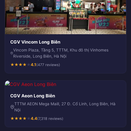
CGV Vincom Long Biên
Vincom Plaza, Tầng 5, TTTM, Khu đô thị Vinhomes
Riverside, Long Biên, Hà Nội
★
★
★
★
★
4.1
(477 reviews)
CGV Aeon Long Biên
TTTM AEON Mega Maill, 27 Đ. Cổ Linh, Long Biên, Hà
Nội
★
★
★
★
★
4.4
(7,318 reviews)