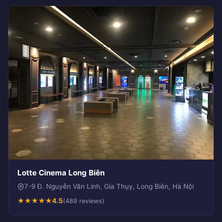
Lotte Cinema Long Biên
7-9 Đ. Nguyễn Văn Linh, Gia Thụy, Long Biên, Hà Nội
★
★
★
★
★
4.5
(489 reviews)