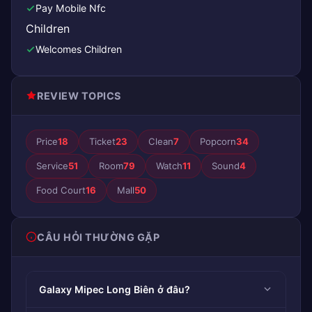
Pay Mobile Nfc
Children
Welcomes Children
REVIEW TOPICS
Price
18
Ticket
23
Clean
7
Popcorn
34
Service
51
Room
79
Watch
11
Sound
4
Food Court
16
Mall
50
CÂU HỎI THƯỜNG GẶP
Galaxy Mipec Long Biên ở đâu?