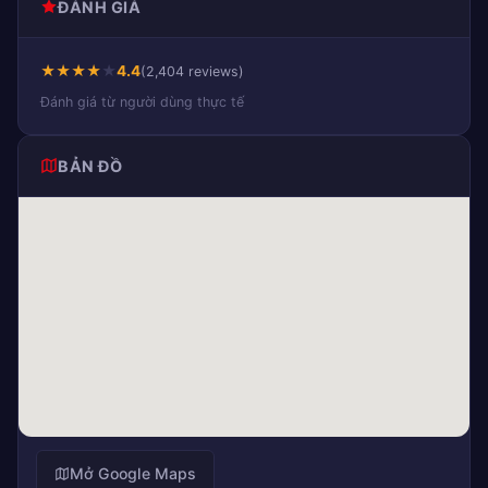
ĐÁNH GIÁ
★
★
★
★
★
4.4
(2,404 reviews)
Đánh giá từ người dùng thực tế
BẢN ĐỒ
Mở Google Maps