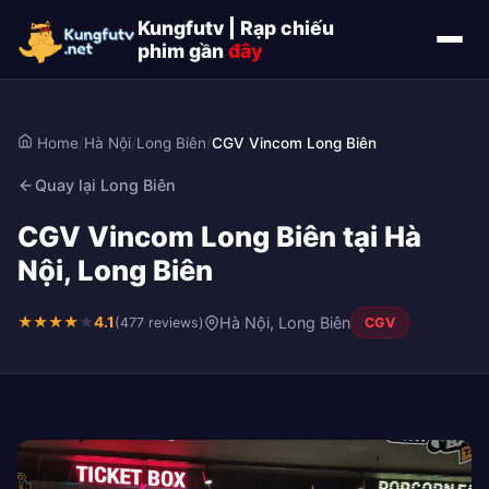
Kungfutv | Rạp chiếu
phim gần
đây
Home
/
Hà Nội
/
Long Biên
/
CGV Vincom Long Biên
Quay lại Long Biên
CGV Vincom Long Biên tại Hà
Nội, Long Biên
★
★
★
★
★
4.1
Hà Nội, Long Biên
(477 reviews)
CGV