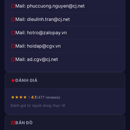
Mail: phuccuong.nguyen@cj.net
Mail: dieulinh.tran@cj.net
Mail: hotro@zalopay.vn
Mail: hoidap@cgv.vn
Mail: ad.cgv@cj.net
ĐÁNH GIÁ
★
★
★
★
★
4.1
(477 reviews)
Đánh giá từ người dùng thực tế
BẢN ĐỒ