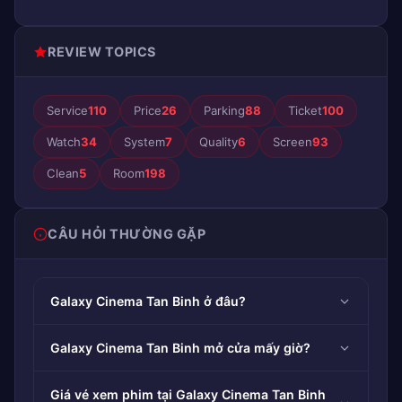
REVIEW TOPICS
Service
110
Price
26
Parking
88
Ticket
100
Watch
34
System
7
Quality
6
Screen
93
Clean
5
Room
198
CÂU HỎI THƯỜNG GẶP
Galaxy Cinema Tan Binh ở đâu?
Galaxy Cinema Tan Binh mở cửa mấy giờ?
Giá vé xem phim tại Galaxy Cinema Tan Binh