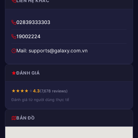
LIÊN HỆ KHÁC
02839333303
19002224
Mail: supports@galaxy.com.vn
ĐÁNH GIÁ
★
★
★
★
★
4.3
(7,678 reviews)
Đánh giá từ người dùng thực tế
BẢN ĐỒ