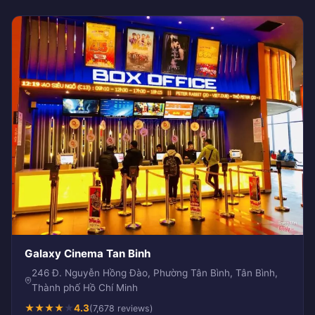
Galaxy Cinema Tan Binh
246 Đ. Nguyễn Hồng Đào, Phường Tân Bình, Tân Bình,
Thành phố Hồ Chí Minh
★
★
★
★
★
4.3
(7,678 reviews)