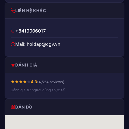
LIÊN HỆ KHÁC
+8419006017
Mail: hoidap@cgv.vn
ĐÁNH GIÁ
★
★
★
★
★
4.3
(4,524 reviews)
Đánh giá từ người dùng thực tế
BẢN ĐỒ