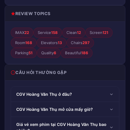
REVIEW TOPICS
IMAX
22
Service
158
Clean
12
Screen
121
Room
168
Elevators
13
Chairs
297
Parking
51
Quality
6
Beautiful
186
CÂU HỎI THƯỜNG GẶP
CGV Hoàng Văn Thụ ở đâu?
CGV Hoàng Văn Thụ mở cửa mấy giờ?
Giá vé xem phim tại CGV Hoàng Văn Thụ bao