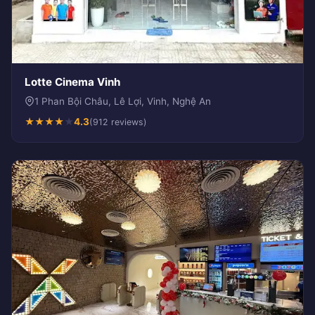
Lotte Cinema Vinh
1 Phan Bội Châu, Lê Lợi, Vinh, Nghệ An
★
★
★
★
★
4.3
(912 reviews)