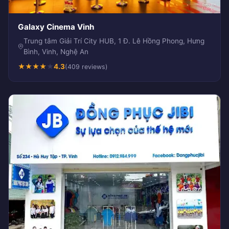
Galaxy Cinema Vinh
Trung tâm Giải Trí City HUB, 1 Đ. Lê Hồng Phong, Hưng
Bình, Vinh, Nghệ An
★
★
★
★
★
4.3
(409 reviews)