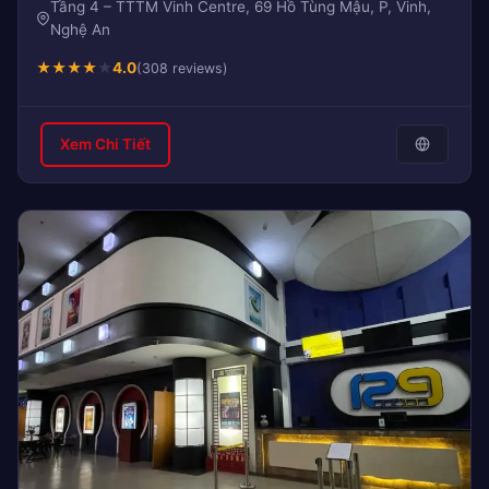
Tầng 4 – TTTM Vinh Centre, 69 Hồ Tùng Mậu, P, Vinh,
Nghệ An
★
★
★
★
★
4.0
(308 reviews)
Xem Chi Tiết