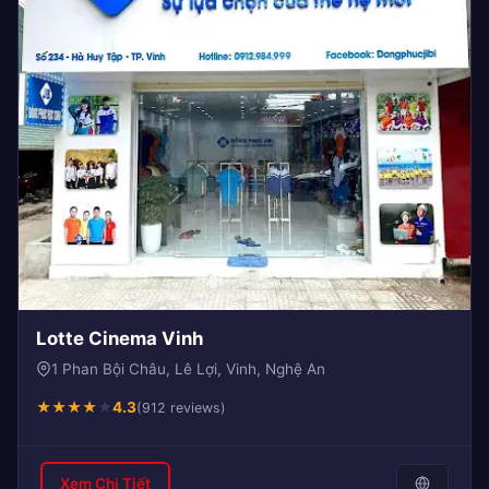
Lotte Cinema Vinh
1 Phan Bội Châu, Lê Lợi, Vinh, Nghệ An
★
★
★
★
★
4.3
(912 reviews)
Xem Chi Tiết