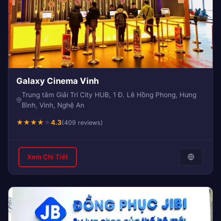
Galaxy Cinema Vinh
Trung tâm Giải Trí City HUB, 1 Đ. Lê Hồng Phong, Hưng
Bình, Vinh, Nghệ An
★
★
★
★
★
4.3
(409 reviews)
Xem Chi Tiết