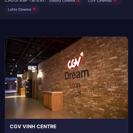
CHUỖI RẠP TẠI ĐÂY:
Galaxy Cinema
CGV Cinemas
2
1
Lotte Cinema
1
CGV VINH CENTRE