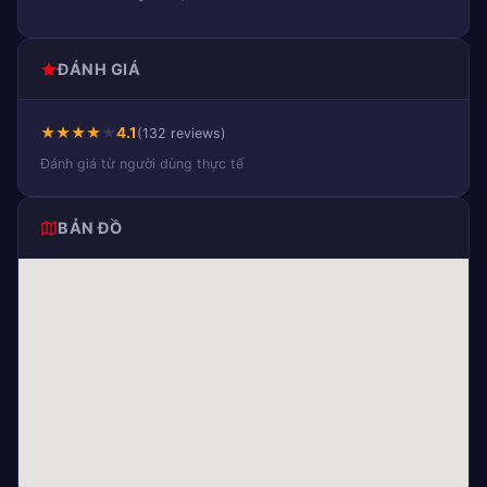
ĐÁNH GIÁ
★
★
★
★
★
4.1
(132 reviews)
Đánh giá từ người dùng thực tế
BẢN ĐỒ