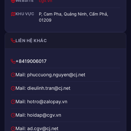
WEBSITE
cgv.vn
KHU VỰC
P, Cam Pha, Quảng Ninh, Cẩm Phả,
01209
LIÊN HỆ KHÁC
+8419006017
Mail: phuccuong.nguyen@cj.net
Mail: dieulinh.tran@cj.net
Mail: hotro@zalopay.vn
Mail: hoidap@cgv.vn
Mail: ad.cgv@cj.net