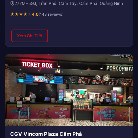
277M+5GJ, Trần Phú, Cẩm Tây, Cẩm Phả, Quảng Ninh
★
★
★
★
★
4.0
(148 reviews)
Xem Chi Tiết
CGV Vincom Plaza Cẩm Phả