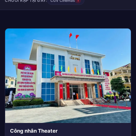
CHUỖI RẠP TẠI ĐÂY:
CGV Cinemas
1
Công nhân Theater