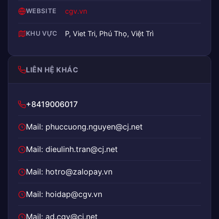
WEBSITE
cgv.vn
KHU VỰC
P, Viet Tri, Phú Thọ, Việt Trì
LIÊN HỆ KHÁC
+8419006017
Mail: phuccuong.nguyen@cj.net
Mail: dieulinh.tran@cj.net
Mail: hotro@zalopay.vn
Mail: hoidap@cgv.vn
Mail: ad.cgv@cj.net