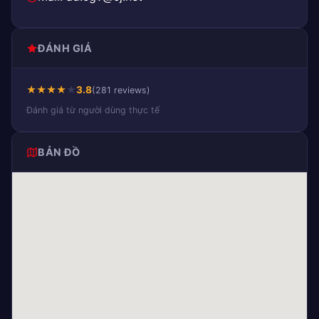
ĐÁNH GIÁ
★
★
★
★
★
3.8
(281 reviews)
Đánh giá từ người dùng thực tế
BẢN ĐỒ