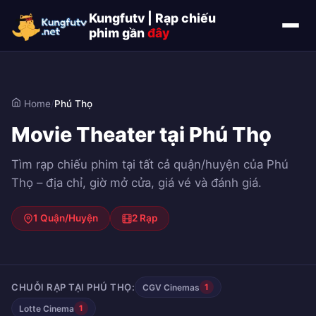
Kungfutv | Rạp chiếu
phim gần
đây
Home
/
Phú Thọ
Movie Theater tại Phú Thọ
Tìm rạp chiếu phim tại tất cả quận/huyện của Phú
Thọ – địa chỉ, giờ mở cửa, giá vé và đánh giá.
1 Quận/Huyện
2 Rạp
CHUỖI RẠP TẠI PHÚ THỌ:
CGV Cinemas
1
Lotte Cinema
1