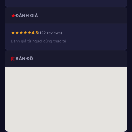
ĐÁNH GIÁ
★
★
★
★
★
4.5
(122 reviews)
Đánh giá từ người dùng thực tế
BẢN ĐỒ