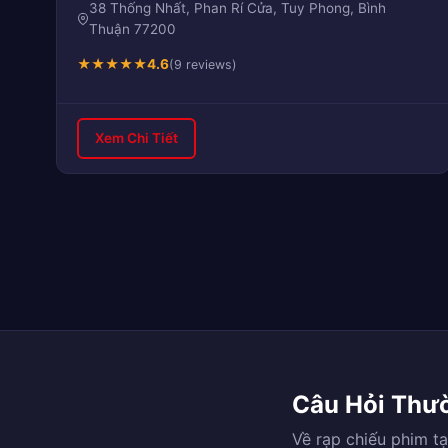
38 Thống Nhất, Phan Rí Cửa, Tuy Phong, Bình
Thuận 77200
★
★
★
★
★
4.6
(9 reviews)
Xem Chi Tiết
Câu Hỏi Thư
Về rạp chiếu phim t