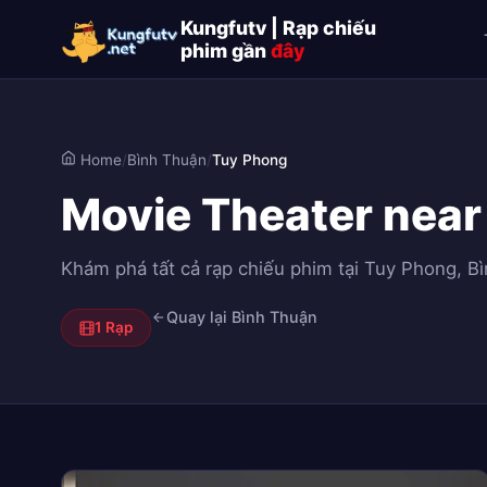
Kungfutv | Rạp chiếu
phim gần
đây
Home
/
Bình Thuận
/
Tuy Phong
Movie Theater near
Khám phá tất cả rạp chiếu phim tại Tuy Phong, Bìn
Quay lại Bình Thuận
1 Rạp