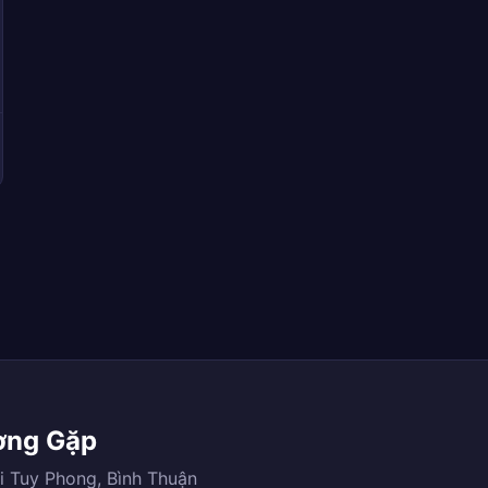
ờng Gặp
ại Tuy Phong, Bình Thuận