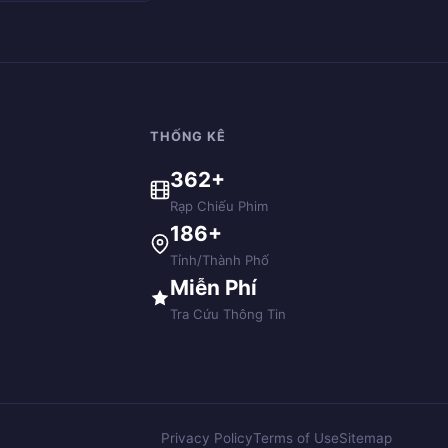
THỐNG KÊ
362+
Rạp Chiếu Phim
186+
Tỉnh/Thành Phố
Miễn Phí
Tra Cứu Thông Tin
Privacy Policy
Terms of Use
Sitemap