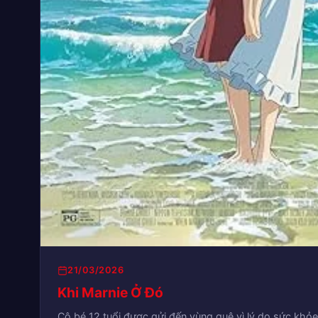
21/03/2026
Khi Marnie Ở Đó
Cô bé 12 tuổi được gửi đến vùng quê vì lý do sức khỏe