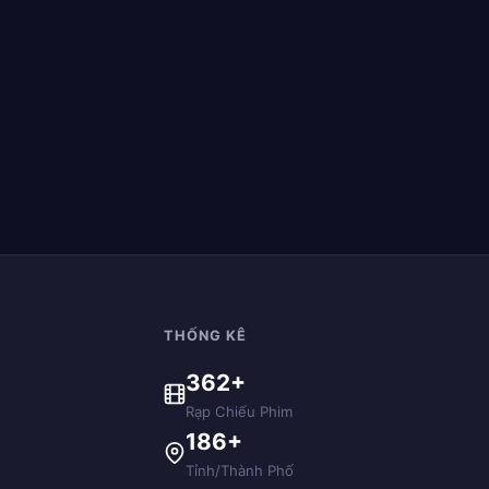
THỐNG KÊ
362+
Rạp Chiếu Phim
186+
Tỉnh/Thành Phố