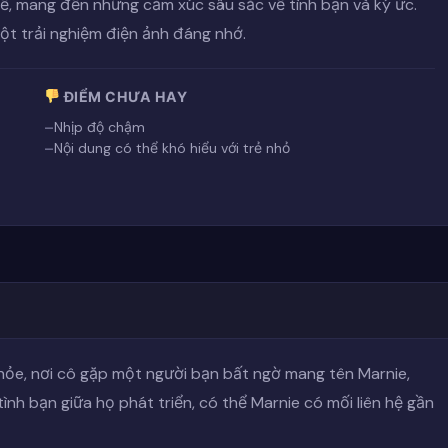
tế, mang đến những cảm xúc sâu sắc về tình bạn và ký ức.
ột trải nghiệm điện ảnh đáng nhớ.
ĐIỂM CHƯA HAY
Nhịp độ chậm
Nội dung có thể khó hiểu với trẻ nhỏ
khỏe, nơi cô gặp một người bạn bất ngờ mang tên Marnie,
tình bạn giữa họ phát triển, có thể Marnie có mối liên hệ gần