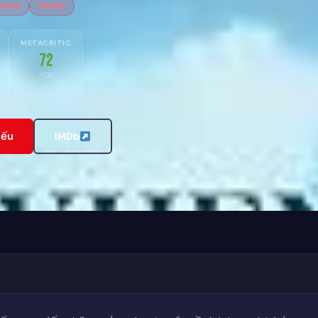
rama
Family
METACRITIC
72
/100
iếu
IMDb