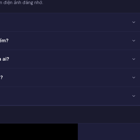
m điện ảnh đáng nhớ.
iểm?
 ai?
g?