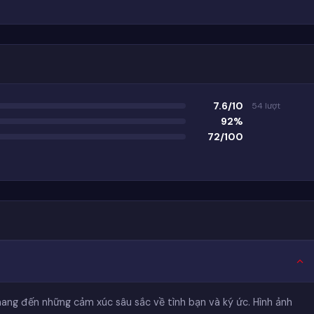
7.6/10
54 lượt
92%
72/100
mang đến những cảm xúc sâu sắc về tình bạn và ký ức. Hình ảnh