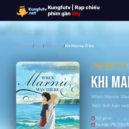
Kungfutv | Rạp chiếu
phim gần
đây
Home
/
Phim
/
Animation
/
Khi Marnie Ở Đó
Sắp Chiếu
P
Khi Ma
When Marnie Was
"Một tình bạn vượ
103 phút
Ra mắt VN: 07/0