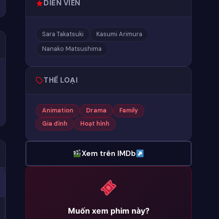
DIỄN VIÊN
Sara Takatsuki
Kasumi Arimura
Nanako Matsushima
THỂ LOẠI
Animation
Drama
Family
Gia đình
Hoạt hình
Xem trên IMDb
Muốn xem phim này?