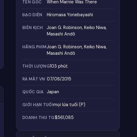
When Marnie Was There
TÊN GỐC
Hiromasa Yonebayashi
ĐẠO DIỄN
Joan G. Robinson, Keiko Niwa,
BIÊN KỊCH
Masashi Andô
Joan G. Robinson, Keiko Niwa,
HÃNG PHIM
Masashi Andô
103 phút
THỜI LƯỢNG
07/08/2015
RA MẮT VN
Japan
QUỐC GIA
mọi lứa tuổi (P)
GIỚI HẠN TUỔI
$561,085
DOANH THU TG