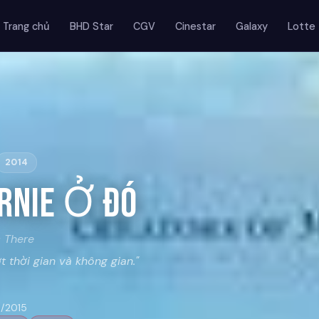
Trang chủ
BHD Star
CGV
Cinestar
Galaxy
Lotte
2014
rnie Ở Đó
 There
t thời gian và không gian."
8/2015