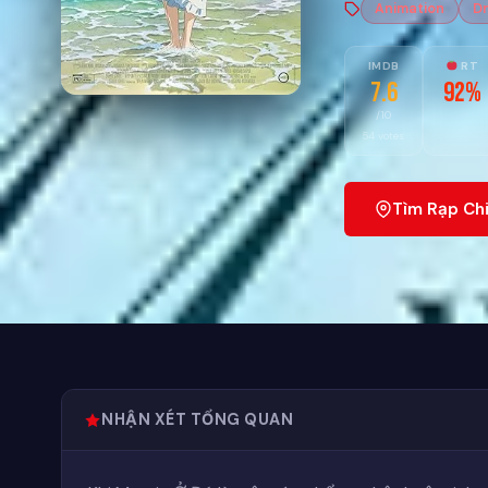
Animation
D
IMDB
RT
7.6
92%
/10
54 votes
Tìm Rạp Ch
NHẬN XÉT TỔNG QUAN