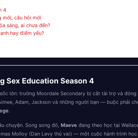
n 4
 mới, câu hỏi mới
tỏa sáng, ai chưa đến?
ạnh hay điểm yếu?
ung Sex Education Season 4
sốc lớn: trường Moordale Secondary bị cắt tài trợ và đóng
 Aimee, Adam, Jackson và những người bạn — buộc phải ch
lege
.
âu chuyện. Song song đó,
Maeve
đang theo học tại Wallace
mas Molloy (Dan Levy thủ vai) — một cuộc hành trình học