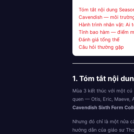
Tóm tắt nội dung Seaso
Cavendish — môi trường
Hành trình nhân vật: Ai 
Tính bao hàm — điểm m
Đánh giá tổng thể
Câu hỏi thường gặp
1. Tóm tắt nội d
Mùa 3 kết thúc với một cú 
quen — Otis, Eric, Maeve,
Cavendish Sixth Form Col
Nhưng đó chỉ là một nửa c
hướng dẫn của giáo sư Tho