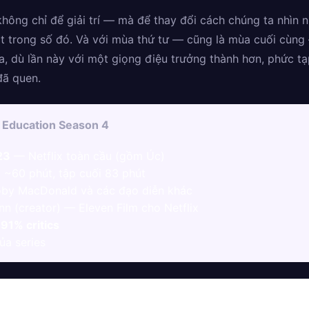
hông chỉ để giải trí — mà để thay đổi cách chúng ta nhìn n
 trong số đó. Và với mùa thứ tư — cũng là mùa cuối cùng —
, dù lần này với một giọng điệu trưởng thành hơn, phức tạ
đã quen.
 Education Season 4
23
— Netflix toàn cầu (gồm Úc)
~60 phút, tập cuối 83 phút
Toby MacDonald và các đạo diễn khác
nn (creator) — Eleven Film cho Netflix
:
91% critics
ủa series