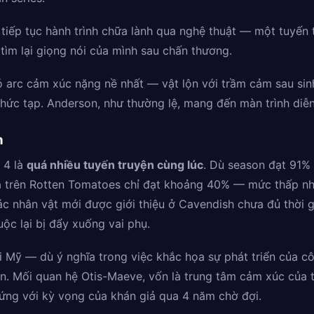
tiếp tục hành trình chữa lành qua nghệ thuật — một tuyến
tìm lại giọng nói của mình sau chấn thương.
 arc cảm xúc nặng nề nhất — vật lộn với trầm cảm sau sin
hức tạp. Anderson, như thường lệ, mang đến màn trình diễn
n
 4 là
quá nhiều tuyến truyện cùng lúc
. Dù season đạt 91% 
 trên Rotten Tomatoes chỉ đạt khoảng 40% — mức thấp nhất
c nhân vật mới được giới thiệu ở Cavendish chưa đủ thời gi
ộc lại bị đẩy xuống vai phụ.
 Mỹ — dù ý nghĩa trong việc khắc họa sự phát triển của cô
ện. Mối quan hệ Otis-Maeve, vốn là trung tâm cảm xúc của 
ứng với kỳ vọng của khán giả qua 4 năm chờ đợi.