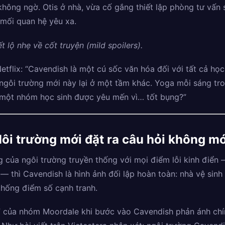
hông ngờ. Otis ở nhà, vừa cố gắng thiết lập phòng tư vấn 
 mối quan hệ yêu xa.
t lộ nhẹ về cốt truyện (mild spoilers).
etflix: “Cavendish là một cú sốc văn hóa đối với tất cả họ
 ngôi trường mới này lại ở một tầm khác. Yoga mỗi sáng t
 một nhóm học sinh được yêu mến vì… tốt bụng?”
ôi trường mới đặt ra câu hỏi không mớ
 của ngôi trường truyền thống với mọi điểm lỗi kinh điển 
— thì Cavendish là hình ảnh đối lập hoàn toàn: nhà vệ sinh 
thống điểm số cạnh tranh.
g” của nhóm Moordale khi bước vào Cavendish phản ánh chí