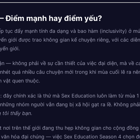
 — Điểm mạnh hay điểm yếu?
p tục đẩy mạnh tính đa dạng và bao hàm (inclusivity) ở m
n giới được trao không gian kể chuyện riêng, với các diễn
yển giới.
uận — không phải về sự cần thiết của việc đại diện, mà về
c
nhét quá nhiều câu chuyện mới trong khi mùa cuối lẽ ra nên
 vật quen thuộc.
: đây chính xác là thứ mà Sex Education luôn làm từ mùa 
 những nhóm người vẫn đang bị xã hội gạt ra lề. Không ph
 tôi thấy bạn.
ạt nơi trên thế giới đang thu hẹp không gian cho cộng đồ
ng văn hóa đại chúng — việc Sex Education Season 4 chọn đ