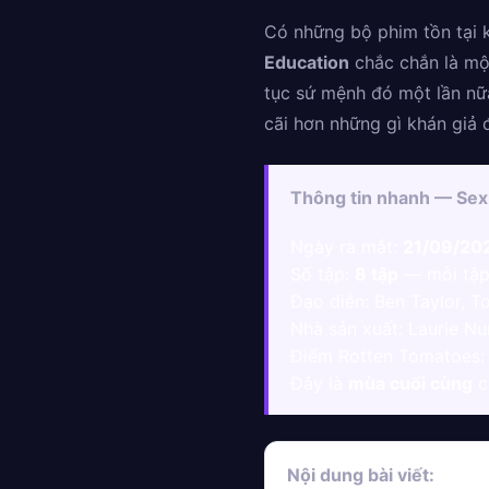
Có những bộ phim tồn tại k
Education
chắc chắn là một
tục sứ mệnh đó một lần nữa
cãi hơn những gì khán giả 
Thông tin nhanh — Sex
Ngày ra mắt:
21/09/20
Số tập:
8 tập
— mỗi tập 
Đạo diễn: Ben Taylor, 
Nhà sản xuất: Laurie Nu
Điểm Rotten Tomatoes
Đây là
mùa cuối cùng
c
Nội dung bài viết: