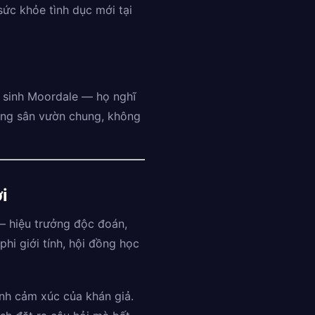
sức khỏe tình dục mới tại
c sinh Moordale — họ nghĩ
rong sân vườn chung, không
i
— hiệu trưởng độc đoán,
phi giới tính, hội đồng học
nh cảm xúc của khán giả.