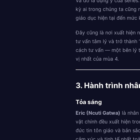
Và đó là dụng ý của series.
kỳ ai trong chúng ta cũng 
giáo dục hiện tại đến mức
Đây cũng là nơi xuất hiện
tư vấn tâm lý và trở thành 
cách tư vấn — một bên lý t
vị nhất của mùa 4.
3. Hành trình nhâ
Tỏa sáng
Eric (Ncuti Gatwa)
là nhân
vật chính đều xuất hiện tro
đức tin tôn giáo và bản s
cảm xúc và tinh tế nhất toà