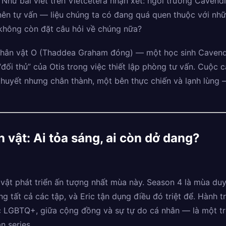
 Như bài viết trên Vietcetera nhận xét: ngôi trường Cavend
nên tự vấn — liệu chúng ta có đang quá quen thuộc với nhữ
 không còn đặt câu hỏi về chúng nữa?
 nhân vật O (Thaddea Graham đóng) — một học sinh Cavendi
“đối thủ” của Otis trong việc thiết lập phòng tư vấn. Cuộc 
huyết nhưng chân thành, một bên thực chiến và lạnh lùng 
n vật: Ai tỏa sáng, ai còn dở dang?
 vật phát triển ấn tượng nhất mùa này. Season 4 là mùa du
ng tất cả các tập, và Eric tận dụng điều đó triệt để. Hành 
ắc LGBTQ+, giữa cộng đồng và sự tự do cá nhân — là một t
n series.