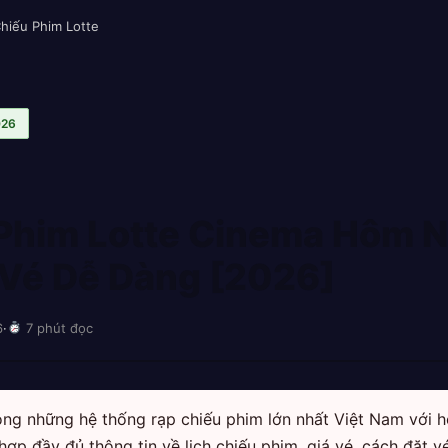
Chiếu Phim Lotte
026
 Phim Lotte Cinema Hôm 
 Vé Dễ Dàng [2026]
6
·
7 phút đọc
ong những hệ thống rạp chiếu phim lớn nhất Việt Nam với 
hợp đầy đủ thông tin về lịch chiếu phim, giá vé, cách đặt v