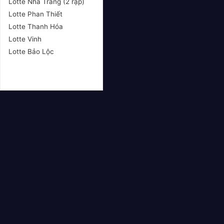
Lotte Nha Trang (2 rạp)
Lotte Phan Thiết
Lotte Thanh Hóa
Lotte Vinh
Lotte Bảo Lộc