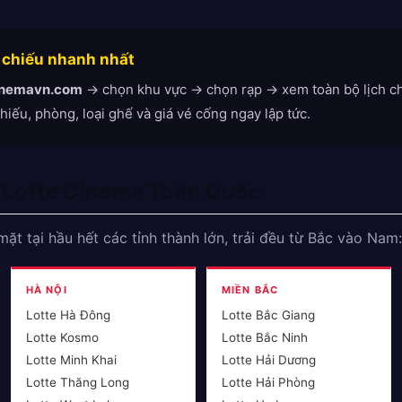
 chiếu nhanh nhất
cinemavn.com
→ chọn khu vực → chọn rạp → xem toàn bộ lịch ch
chiếu, phòng, loại ghế và giá vé cống ngay lập tức.
 Lotte Cinema Toàn Quốc
ặt tại hầu hết các tỉnh thành lớn, trải đều từ Bắc vào Nam:
HÀ NỘI
MIỀN BẮC
Lotte Hà Đông
Lotte Bắc Giang
Lotte Kosmo
Lotte Bắc Ninh
Lotte Minh Khai
Lotte Hải Dương
Lotte Thăng Long
Lotte Hải Phòng