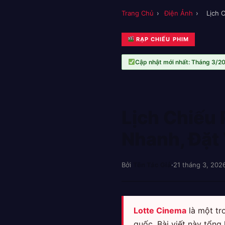
Trang Chủ
›
Điện Ảnh
›
Lịch 
RẠP CHIẾU PHIM
Cập nhật mới nhất: Tháng 3/2
Lịch Chiếu
Nhanh, Đặt
Bởi
Tên Tác Giả
·
21 tháng 3, 202
Lotte Cinema
là một tr
quốc. Bài viết này tổng 