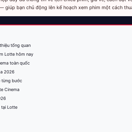
 — giúp bạn chủ động lên kế hoạch xem phim một cách thuậ
 thiệu tổng quan
im Lotte hôm nay
nema toàn quốc
ma 2026
e từng bước
tte Cinema
026
tại Lotte