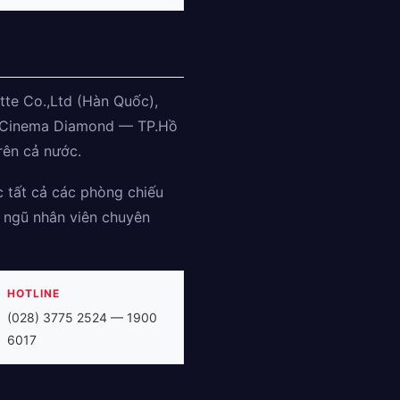
tte Co.,Ltd (Hàn Quốc),
te Cinema Diamond — TP.Hồ
rên cả nước.
c tất cả các phòng chiếu
i ngũ nhân viên chuyên
HOTLINE
(028) 3775 2524 — 1900
6017