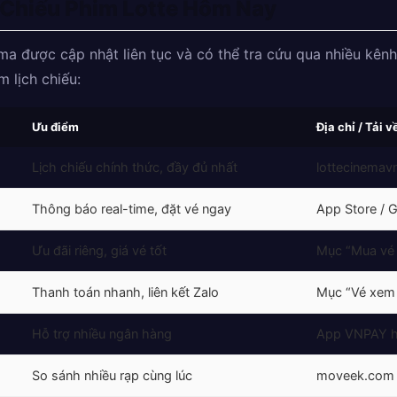
 Chiếu Phim Lotte Hôm Nay
ma được cập nhật liên tục và có thể tra cứu qua nhiều kênh
 lịch chiếu:
Ưu điểm
Địa chỉ / Tải v
Lịch chiếu chính thức, đầy đủ nhất
lottecinemav
Thông báo real-time, đặt vé ngay
App Store / 
Ưu đãi riêng, giá vé tốt
Mục “Mua vé
Thanh toán nhanh, liên kết Zalo
Mục “Vé xem
Hỗ trợ nhiều ngân hàng
App VNPAY h
So sánh nhiều rạp cùng lúc
moveek.com