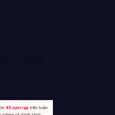
Nay — Xem
hơn
45 cụm rạp
trên toàn
é online và danh sách