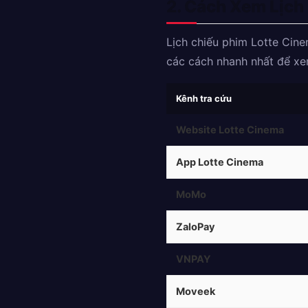
2. Cách Xem Lịch
Lịch chiếu phim Lotte Cine
các cách nhanh nhất để xem
Kênh tra cứu
Website Lotte Cinema
App Lotte Cinema
MoMo
ZaloPay
VNPAY
Moveek