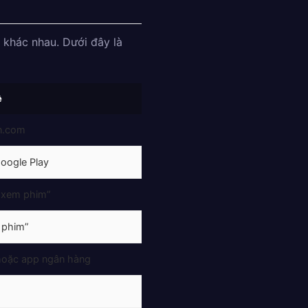
 khác nhau. Dưới đây là
ề
n.com
Google Play
 xem phim”
 phim”
oặc app ngân hàng