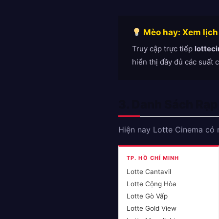
Mèo hay: Xem lịch
Truy cập trực tiếp
lotte
hiển thị đầy đủ các suất 
3. Danh Sách Rạp
Hiện nay Lotte Cinema có m
TP. HỒ CHÍ MINH
Lotte Cantavil
Lotte Cộng Hòa
Lotte Gò Vấp
Lotte Gold View