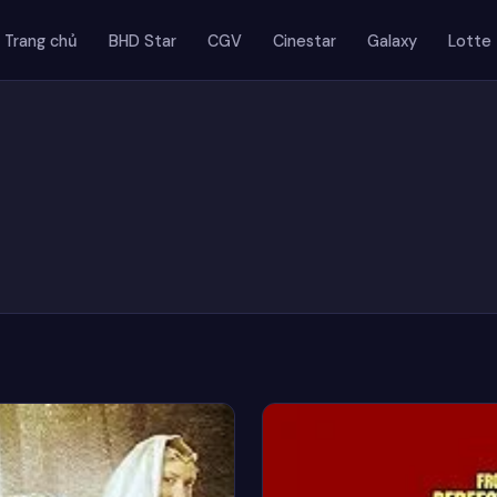
Trang chủ
BHD Star
CGV
Cinestar
Galaxy
Lotte