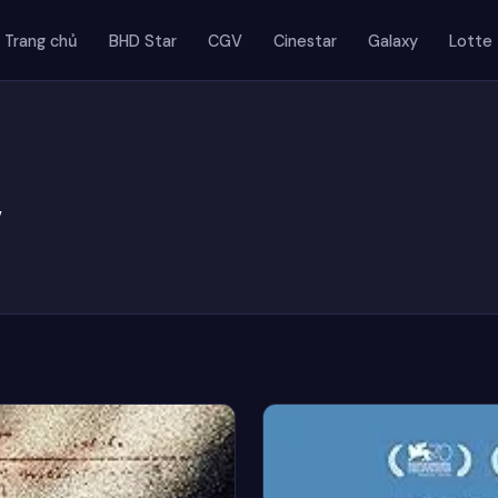
Trang chủ
BHD Star
CGV
Cinestar
Galaxy
Lotte
y