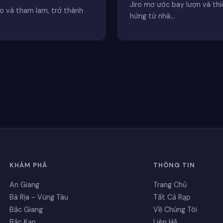
Jiro mơ ước bay lượn và th
o và tham lam, trở thành
hứng từ nhà…
KHÁM PHÁ
THÔNG TIN
An Giang
Trang Chủ
Bà Rịa - Vũng Tàu
Tất Cả Rạp
Bắc Giang
Về Chúng Tôi
Bắc Kạn
Liên Hệ