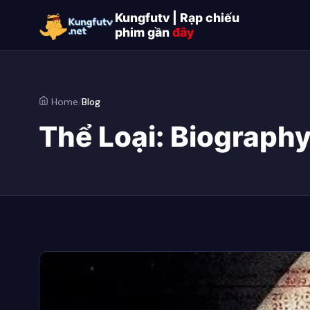
Kungfutv | Rạp chiếu
phim gần
đây
Home
/
Blog
Thể Loại:
Biograph