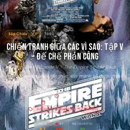
Sắp Chiếu
P
1980
Chiến Tranh Giữa Các Vì Sao: Tập V
– Đế Chế Phản Công
Star Wars: Episode V - The Empire Strikes Back
"Cuộc chiến chưa kết thúc, sức mạnh sẽ được thử
thách."
124 phút
Ra mắt VN: 18/06/1980
Action
Adventure
Fantasy
IMDB
RT
METACRITIC