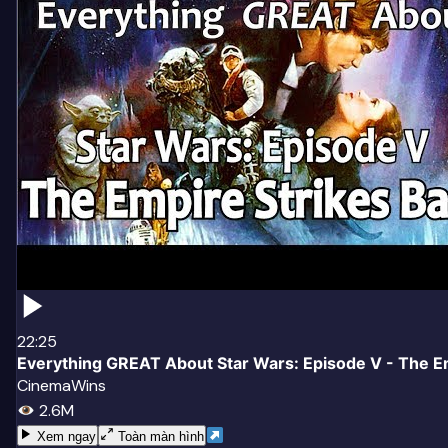
22:25
Everything GREAT About Star Wars: Episode V - The Em
CinemaWins
2.6M
Xem ngay
Toàn màn hình