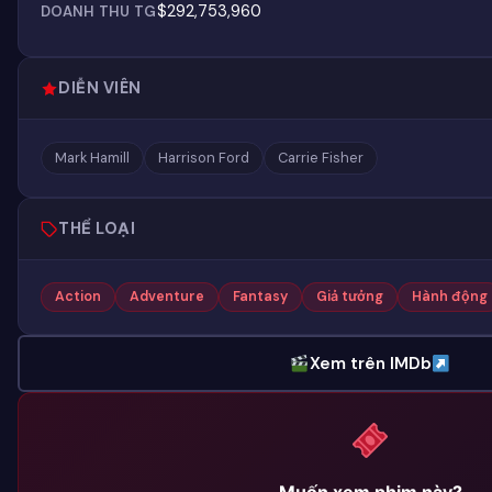
$292,753,960
DOANH THU TG
DIỄN VIÊN
Mark Hamill
Harrison Ford
Carrie Fisher
THỂ LOẠI
Action
Adventure
Fantasy
Giả tưởng
Hành động
Xem trên IMDb