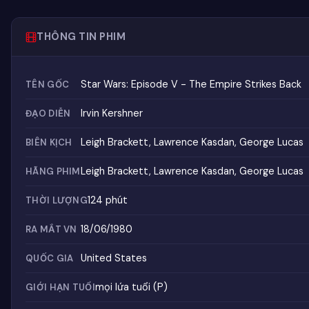
THÔNG TIN PHIM
Star Wars: Episode V - The Empire Strikes Back
TÊN GỐC
Irvin Kershner
ĐẠO DIỄN
Leigh Brackett, Lawrence Kasdan, George Lucas
BIÊN KỊCH
Leigh Brackett, Lawrence Kasdan, George Lucas
HÃNG PHIM
124 phút
THỜI LƯỢNG
18/06/1980
RA MẮT VN
United States
QUỐC GIA
mọi lứa tuổi (P)
GIỚI HẠN TUỔI