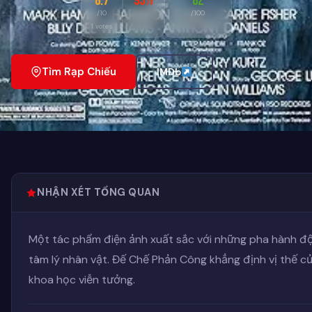
8.7
93%
82
/10
/100
1 votes
Tìm Rạp Chiếu
IMDb
NHẬN XÉT TỔNG QUAN
Một tác phẩm điện ảnh xuất sắc với những pha hành độn
tâm lý nhân vật. Đế Chế Phản Công khẳng định vị thế c
khoa học viễn tưởng.