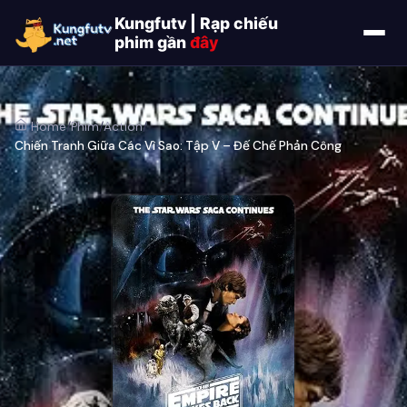
Kungfutv | Rạp chiếu
phim gần
đây
Home
/
Phim
/
Action
/
Chiến Tranh Giữa Các Vì Sao: Tập V – Đế Chế Phản Công