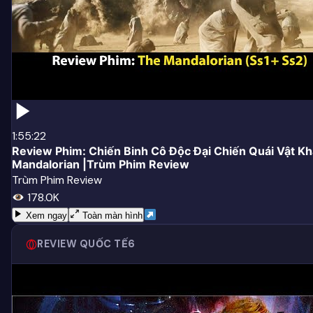
1:55:22
Review Phim: Chiến Binh Cô Độc Đại Chiến Quái Vật Kh
Mandalorian |Trùm Phim Review
Trùm Phim Review
178.0K
Xem ngay
Toàn màn hình
REVIEW QUỐC TẾ
6