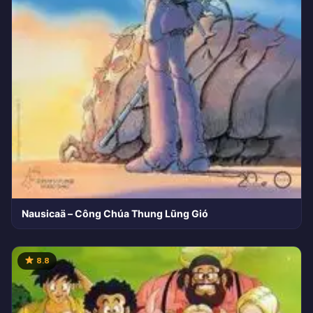
Nausicaä – Công Chúa Thung Lũng Gió
8.8