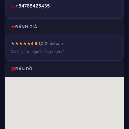
+84788425435
ĐÁNH GIÁ
★
★
★
★
★
4.8
(1,013 reviews)
Đánh giá từ người dùng thực tế
BẢN ĐỒ