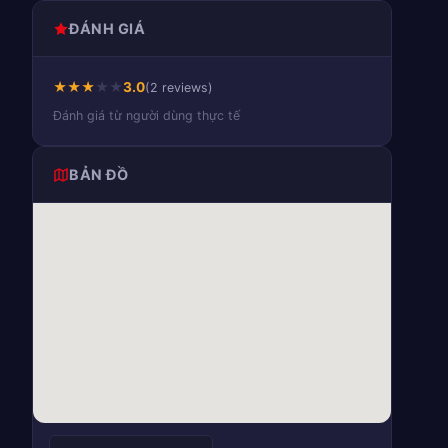
ĐÁNH GIÁ
★
★
★
★
★
3.0
(2 reviews)
Đánh giá từ người dùng thực tế
BẢN ĐỒ