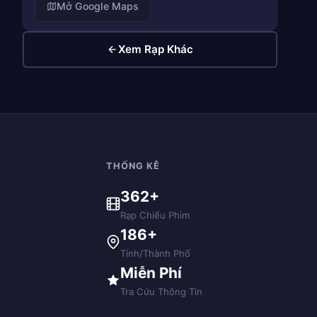
Mở Google Maps
Xem Rạp Khác
THỐNG KÊ
362+
Rạp Chiếu Phim
186+
Tỉnh/Thành Phố
Miễn Phí
Tra Cứu Thông Tin