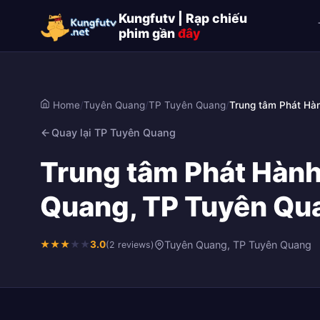
Kungfutv | Rạp chiếu
phim gần
đây
Home
/
Tuyên Quang
/
TP Tuyên Quang
/
Trung tâm Phát Hà
Quay lại TP Tuyên Quang
Trung tâm Phát Hành
Quang, TP Tuyên Qu
★
★
★
★
★
3.0
Tuyên Quang, TP Tuyên Quang
(2 reviews)