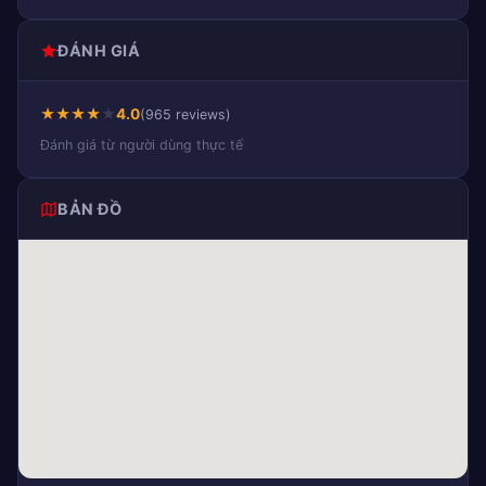
ĐÁNH GIÁ
★
★
★
★
★
4.0
(965 reviews)
Đánh giá từ người dùng thực tế
BẢN ĐỒ