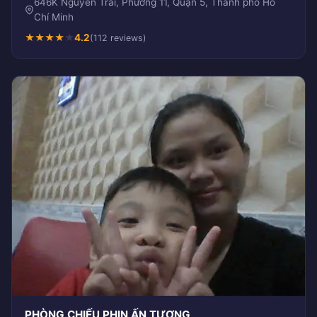
646K Nguyễn Trãi, Phường 11, Quận 5, Thành phố Hồ
Chí Minh
★
★
★
★
★
4.2
(112 reviews)
PHÒNG CHIẾU PHIN ẤN TƯỢNG