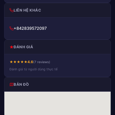
LIÊN HỆ KHÁC
+842839572097
ĐÁNH GIÁ
★
★
★
★
★
4.6
(7 reviews)
Đánh giá từ người dùng thực tế
BẢN ĐỒ