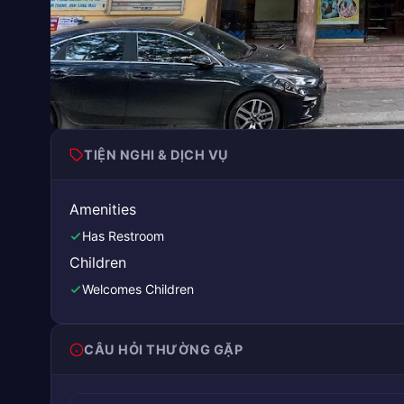
TIỆN NGHI & DỊCH VỤ
Amenities
Has Restroom
Children
Welcomes Children
CÂU HỎI THƯỜNG GẶP