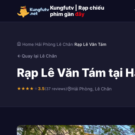
Kungfutv | Rạp chiếu
phim gần
đây
Home
/
Hải Phòng
/
Lê Chân
/
Rạp Lê Văn Tám
Quay lại Lê Chân
Rạp Lê Văn Tám tại H
★
★
★
★
★
3.5
Hải Phòng, Lê Chân
(37 reviews)