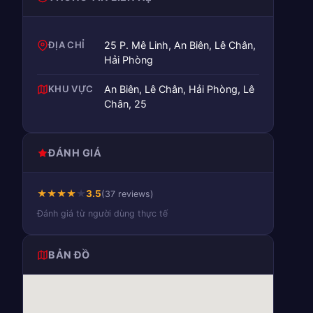
ĐỊA CHỈ
25 P. Mê Linh, An Biên, Lê Chân,
Hải Phòng
KHU VỰC
An Biên, Lê Chân, Hải Phòng, Lê
Chân, 25
ĐÁNH GIÁ
★
★
★
★
★
3.5
(37 reviews)
Đánh giá từ người dùng thực tế
BẢN ĐỒ