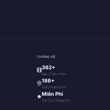
THỐNG KÊ
362+
Rạp Chiếu Phim
186+
Tỉnh/Thành Phố
Miễn Phí
Tra Cứu Thông Tin