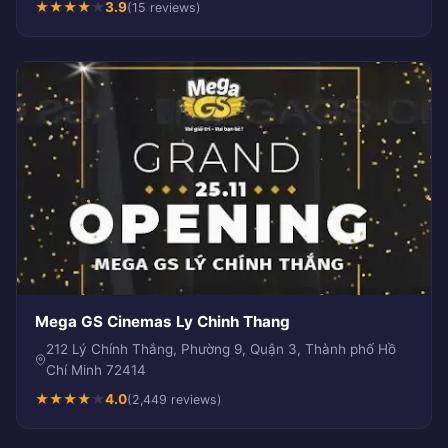
★
★
★
★
★
3.9
(15 reviews)
Mega GS Cinemas Ly Chinh Thang
212 Lý Chính Thắng, Phường 9, Quận 3, Thành phố Hồ
Chí Minh 72414
★
★
★
★
★
4.0
(2,449 reviews)