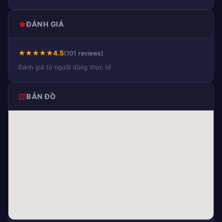
ĐÁNH GIÁ
★
★
★
★
★
4.5
(101 reviews)
Đánh giá từ người dùng thực tế
BẢN ĐỒ