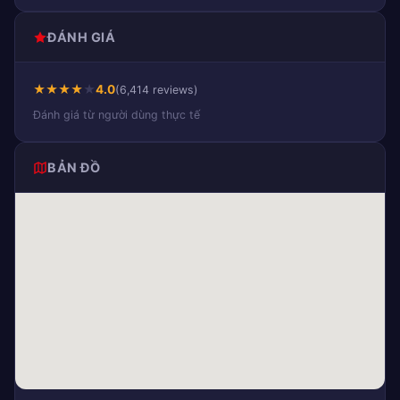
ĐÁNH GIÁ
★
★
★
★
★
4.0
(6,414 reviews)
Đánh giá từ người dùng thực tế
BẢN ĐỒ