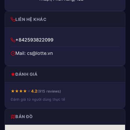
LIÊN HỆ KHÁC
+842593822099
Mail: cs@lotte.vn
ĐÁNH GIÁ
★
★
★
★
★
4.2
(915 reviews)
Đánh giá từ người dùng thực tế
BẢN ĐỒ