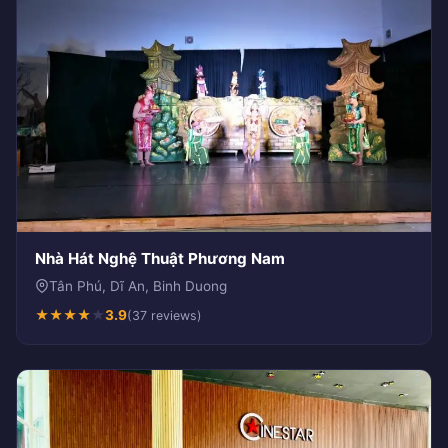
Nhà Hát Nghệ Thuật Phương Nam
Tân Phú, Dĩ An, Binh Duong
★
★
★
★
★
3.9
(37 reviews)