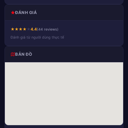
ĐÁNH GIÁ
★
★
★
★
★
4.4
(44 reviews)
Đánh giá từ người dùng thực tế
BẢN ĐỒ