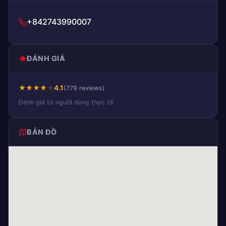
+842743990007
ĐÁNH GIÁ
★
★
★
★
★
4.1
(779 reviews)
Đánh giá từ người dùng thực tế
BẢN ĐỒ