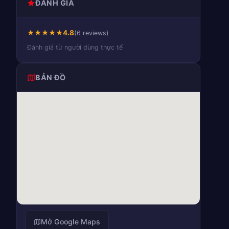
ĐÁNH GIÁ
★
★
★
★
★
4.8
(6 reviews)
Đánh giá từ người dùng thực tế
BẢN ĐỒ
Mở Google Maps