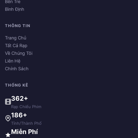
Bến Tre
Bình Định
THÔNG TIN
Trang Chủ
Tất Cả Rạp
Về Chúng Tôi
Liên Hệ
Chính Sách
THỐNG KÊ
362+
Rạp Chiếu Phim
186+
Tỉnh/Thành Phố
Miễn Phí