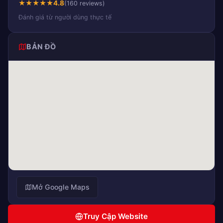
★
★
★
★
★
4.8
(160 reviews)
Đánh giá từ người dùng thực tế
BẢN ĐỒ
Mở Google Maps
Truy Cập Website