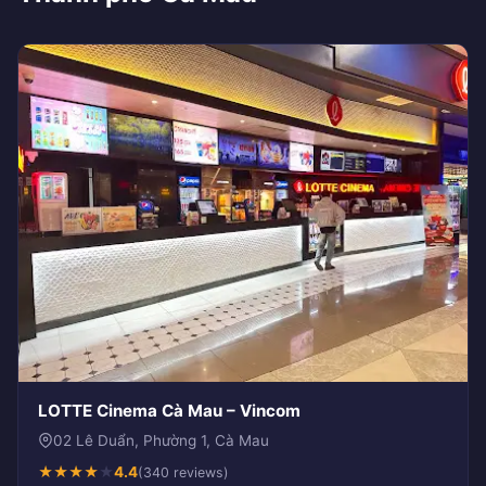
LOTTE Cinema Cà Mau – Vincom
02 Lê Duẩn, Phường 1, Cà Mau
★
★
★
★
★
4.4
(340 reviews)