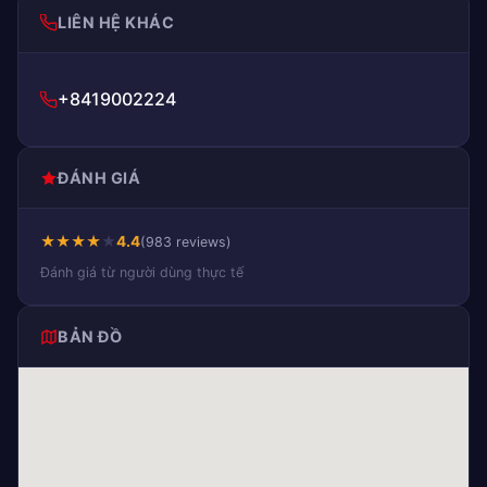
LIÊN HỆ KHÁC
+8419002224
ĐÁNH GIÁ
★
★
★
★
★
4.4
(983 reviews)
Đánh giá từ người dùng thực tế
BẢN ĐỒ