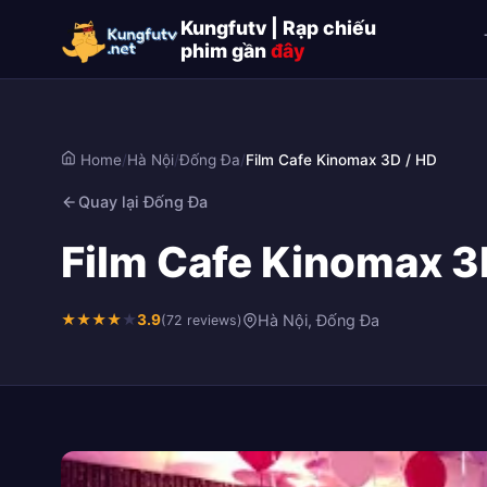
Kungfutv | Rạp chiếu
phim gần
đây
Home
/
Hà Nội
/
Đống Đa
/
Film Cafe Kinomax 3D / HD
Quay lại Đống Đa
Film Cafe Kinomax 3D
★
★
★
★
★
3.9
Hà Nội, Đống Đa
(72 reviews)