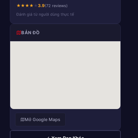
★
★
★
★
★
3.9
(72 reviews)
Đánh giá từ người dùng thực tế
BẢN ĐỒ
Mở Google Maps