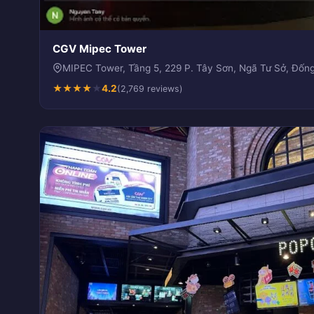
CGV Mipec Tower
MIPEC Tower, Tầng 5, 229 P. Tây Sơn, Ngã Tư Sở, Đống
★
★
★
★
★
4.2
(2,769 reviews)