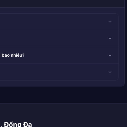
D bao nhiêu?
i, Đống Đa