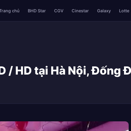
Trang chủ
BHD Star
CGV
Cinestar
Galaxy
Lotte
 / HD tại Hà Nội, Đống 