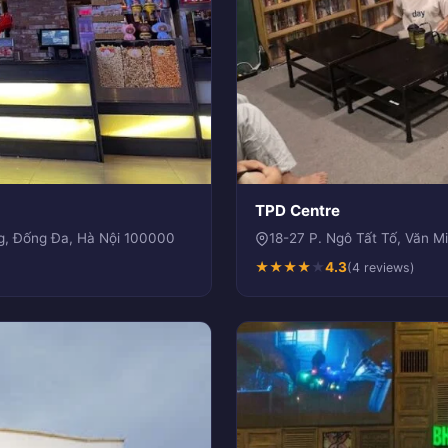
TPD Centre
g, Đống Đa, Hà Nội 100000
18-27 P. Ngô Tất Tố, Văn 
★
★
★
★
★
4.3
(4 reviews)