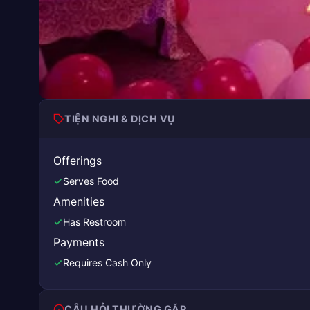
TIỆN NGHI & DỊCH VỤ
Offerings
Serves Food
Amenities
Has Restroom
Payments
Requires Cash Only
CÂU HỎI THƯỜNG GẶP