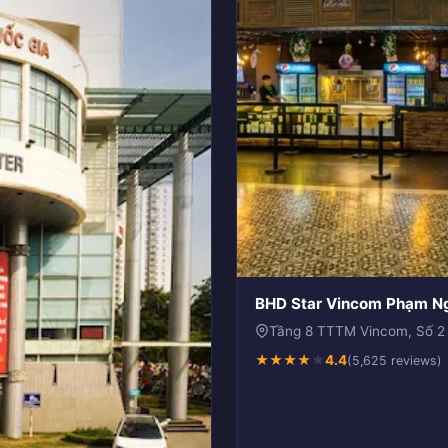
BHD Star Vincom Phạm N
Tầng 8 TTTM Vincom, Số 2 
★
★
★
★
★
4.4
(5,625 reviews)