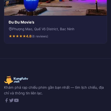
Đu Đu Movie’s
Phượng Mao, Quế Võ District, Bac Ninh
★
★
★
★
★
4.8
(6 reviews)
Khám phá rạp chiếu phim gần bạn nhất — tìm lịch chiếu, địa
chỉ và thông tin liên lạc.