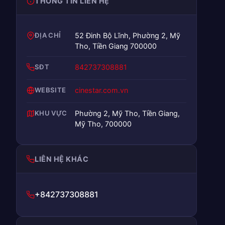
THÔNG TIN LIÊN HỆ
ĐỊA CHỈ
52 Đinh Bộ Lĩnh, Phường 2, Mỹ
Tho, Tiền Giang 700000
SĐT
842737308881
WEBSITE
cinestar.com.vn
KHU VỰC
Phường 2, Mỹ Tho, Tiền Giang,
Mỹ Tho, 700000
LIÊN HỆ KHÁC
+842737308881