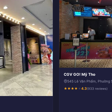
CGV GO! Mỹ Tho
545 Lê Văn Phẩm, Phường 5
★
★
★
★
★
4.3
(933 reviews)