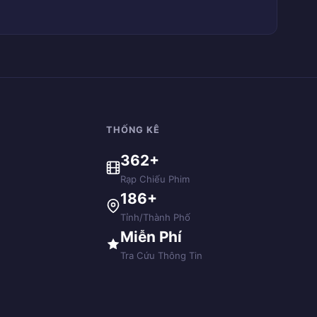
THỐNG KÊ
362+
Rạp Chiếu Phim
186+
Tỉnh/Thành Phố
Miễn Phí
Tra Cứu Thông Tin