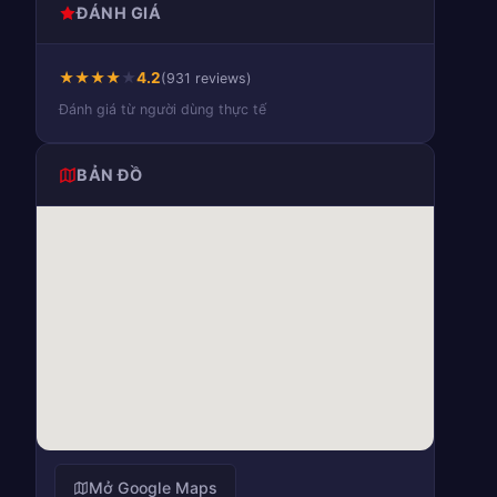
ĐÁNH GIÁ
★
★
★
★
★
4.2
(931 reviews)
Đánh giá từ người dùng thực tế
BẢN ĐỒ
Mở Google Maps