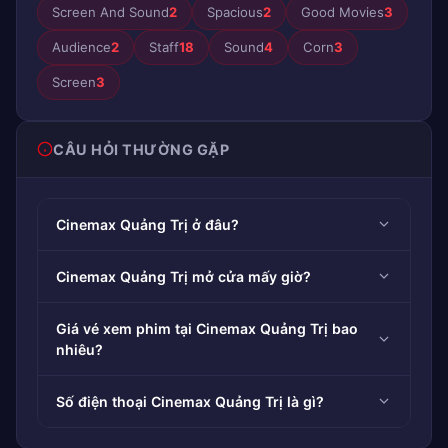
Screen And Sound
2
Spacious
2
Good Movies
3
Audience
2
Staff
18
Sound
4
Corn
3
Screen
3
CÂU HỎI THƯỜNG GẶP
Cinemax Quảng Trị ở đâu?
Cinemax Quảng Trị mở cửa mấy giờ?
Giá vé xem phim tại Cinemax Quảng Trị bao
nhiêu?
Số điện thoại Cinemax Quảng Trị là gì?