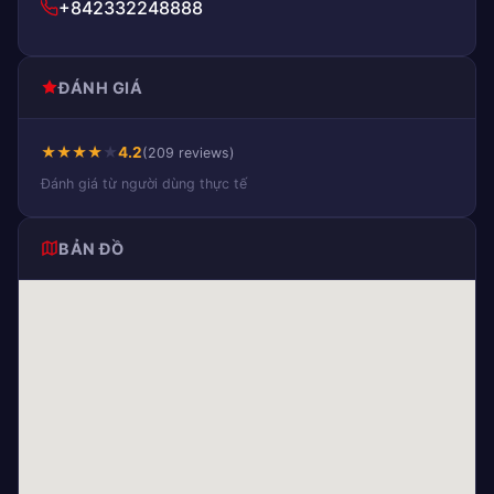
+842332248888
ĐÁNH GIÁ
★
★
★
★
★
4.2
(209 reviews)
Đánh giá từ người dùng thực tế
BẢN ĐỒ