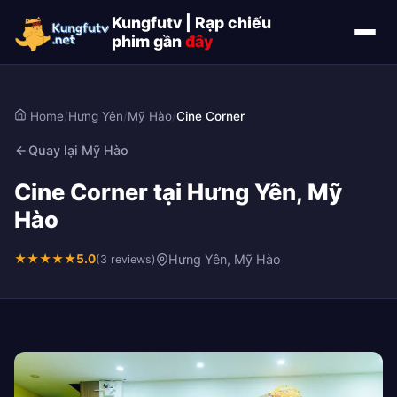
Kungfutv | Rạp chiếu
phim gần
đây
Home
/
Hưng Yên
/
Mỹ Hào
/
Cine Corner
Quay lại Mỹ Hào
Cine Corner tại Hưng Yên, Mỹ
Hào
★
★
★
★
★
5.0
Hưng Yên, Mỹ Hào
(3 reviews)