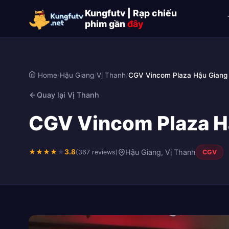
Kungfutv | Rạp chiếu
phim gần
đây
Home
/
Hậu Giang
/
Vị Thanh
/
CGV Vincom Plaza Hậu Giang
Quay lại Vị Thanh
CGV Vincom Plaza Hậ
★
★
★
★
★
3.8
Hậu Giang, Vị Thanh
(367 reviews)
CGV