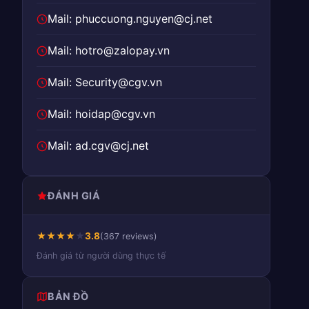
Mail: phuccuong.nguyen@cj.net
Mail: hotro@zalopay.vn
Mail: Security@cgv.vn
Mail: hoidap@cgv.vn
Mail: ad.cgv@cj.net
ĐÁNH GIÁ
★
★
★
★
★
3.8
(367 reviews)
Đánh giá từ người dùng thực tế
BẢN ĐỒ