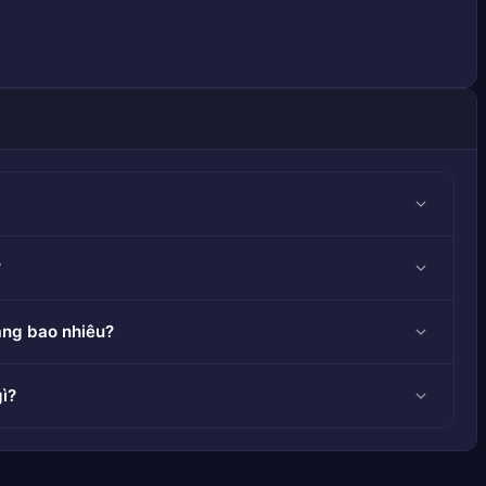
?
ang bao nhiêu?
ì?