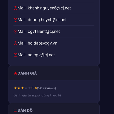
Mail: khanh.nguyen6@cj.net
Mail: duong.huynh@cj.net
Mail: cgvtalent@cj.net
Mail: hoidap@cgv.vn
Mail: ad.cgv@cj.net
ĐÁNH GIÁ
★
★
★
★
★
3.4
(50 reviews)
Đánh giá từ người dùng thực tế
BẢN ĐỒ