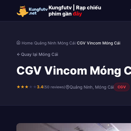
Kungfutv | Rạp chiếu
phim gần
đây
Home
/
Quảng Ninh
/
Móng Cái
/
CGV Vincom Móng Cái
Quay lại Móng Cái
CGV Vincom Móng Cá
★
★
★
★
★
3.4
Quảng Ninh, Móng Cái
(50 reviews)
CGV