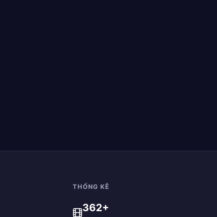
THỐNG KÊ
362+