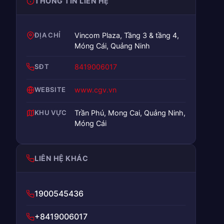
THÔNG TIN LIÊN HỆ
ĐỊA CHỈ
Vincom Plaza, Tầng 3 & tầng 4,
Móng Cái, Quảng Ninh
SĐT
8419006017
WEBSITE
www.cgv.vn
KHU VỰC
Trần Phú, Mong Cai, Quảng Ninh,
Móng Cái
LIÊN HỆ KHÁC
1900545436
+8419006017