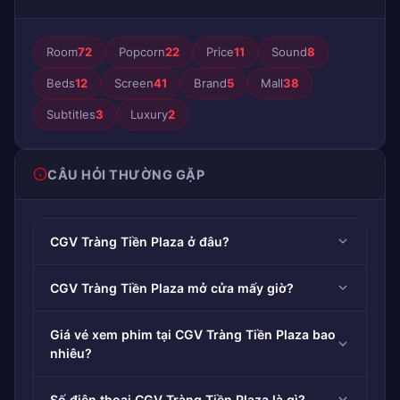
Room
72
Popcorn
22
Price
11
Sound
8
Beds
12
Screen
41
Brand
5
Mall
38
Subtitles
3
Luxury
2
CÂU HỎI THƯỜNG GẶP
CGV Tràng Tiền Plaza ở đâu?
CGV Tràng Tiền Plaza mở cửa mấy giờ?
Giá vé xem phim tại CGV Tràng Tiền Plaza bao
nhiêu?
Số điện thoại CGV Tràng Tiền Plaza là gì?